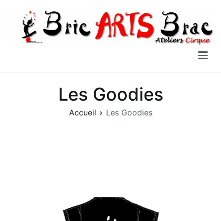
Aller
au
contenu
Bric Arts Brac
Ateliers Cirque
Les Goodies
Accueil
Les Goodies