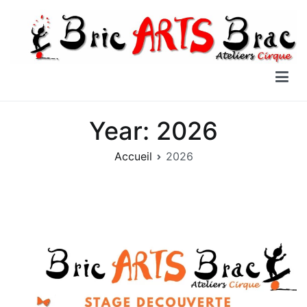
Aller
au
contenu
Bric Arts Brac
Ateliers Cirque
Year:
2026
Accueil
2026